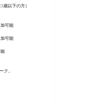
で23歳以下の方）
参加可能
参加可能
可能
ーク。