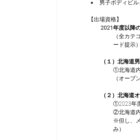
男子ボディビル
【出場資格】
2021年度以
（全カテ
ード提示
（１）北海道男
①北海道内
（オープ
（２）北海道オ
①2023
②北海道
※但し、
み）