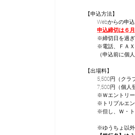
【申込方法】
Webからの申
申込締切は６月
※締切日を過ぎ
※電話、ＦＡＸ
（申込前に個人
【出場料】
5,500円（ク
7,500円（個
※Ｗエントリー1
※トリプルエント
※但し、Ｗ・ト
※ゆうちょ以外