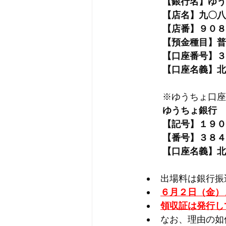
【銀行名】ゆう
【店名】九〇八
【店番】９０８
【預金種目】普
【口座番号】３
【口座名義】北
※ゆうちょ口座
ゆうちょ銀行
【記号】１９０
【番号】３８４
【口座名義】北
出場料は銀行振
６月２日（金）
領収証は発行し
なお、理由の如