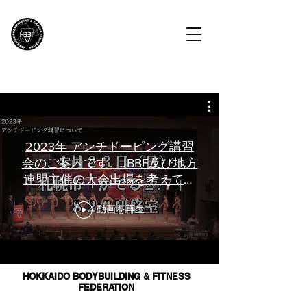
HBBF
北海道ボディビル・フィットネス連盟
2023年 アンチドーピング講習
会のご案内です。JBBF及び地方
連盟主催の大会出場を考えてい
る方は必ずチェックしてくださ
動画を再生
い！
HOKKAIDO BODYBUILDING & FITNESS
FEDERATION
Copyright(C)
2017-2022
Hokkaido Bodybuilding &