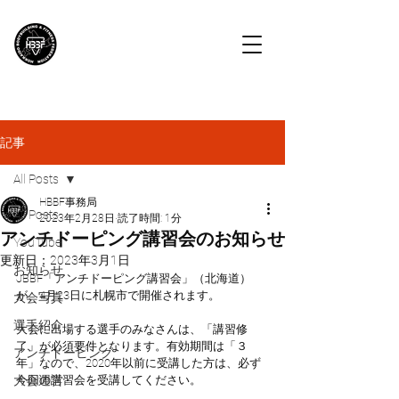
HBBF
北海道ボディビル・フィットネス連盟
記事
All Posts
HBBF事務局
All Posts
2023年2月28日
読了時間: 1分
アンチドーピング講習会のお知らせ
YouTube
更新日：
2023年3月1日
お知らせ
JBBF「アンチドーピング講習会」（北海道）
が、4月23日に札幌市で開催されます。
大会写真
選手紹介
大会に出場する選手のみなさんは、「講習修
了」が必須要件となります。有効期間は「３
アンチドーピング
年」なので、2020年以前に受講した方は、必ず
大会運営
今回の講習会を受講してください。