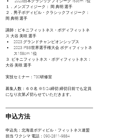
 2023日本クラシックフィジーク163cm 1位
１．メンズフィジーク： 岡 典明 選手
２．男子ボディビル・クラシックフィジーク： 
岡 典明 選手
講師：ビキニフィットネス・ボディフィットネ
ス 大谷 美咲 選手
2023 グランドチャンピオンシップス
2023 IFBB世界選手権大会 ボディフィットネ
ス158cm 1位
３. ビキニフィットネス・ボディフィットネス： 
大谷 美咲 選手
実技セミナー：730研修室
募集人数：６０名 ※5/24締切 締切日前でも定員
になり次第〆切らせていただきます。
申込方法
申込先：北海道ボディビル・フィットネス連盟 
担当 ワクシマ 電話：090-2811-9884