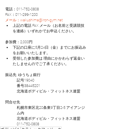
電話：011-752-0808
FAX：011-299-1200
メール：wakushima@iron-gym.net
上記の電話 FAX メール（お名前と受講競技
を連絡）いずれかでお申込ください。
参加費：2,000円 
下記の口座に5月24日（金）までにお振込み
をお願いいたします。
受領した参加費は 理由にかかわらず返金い
たしませんのでご了承ください。
振込先  ゆうちょ銀行
記号19040
番号38445201
北海道ボディビル・フィットネス連盟
問合せ先
札幌市東区北20条東9丁目2-5 アイアンジ
ム内
北海道ボディビル・フィットネス連盟 
011-752-0808