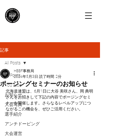
HBBF
北海道ボディビル・フィットネス連盟
記事
All Posts
HBBF事務局
All Posts
2024年5月3日
読了時間: 2分
ポージングセミナーのお知らせ
YouTube
北海道連盟は、6月1日に大谷 美咲さん、岡 典明
お知らせ
さんをお招きして下記の内容でポージングセミ
ナーを開催します。さらなるレベルアップにつ
大会写真
ながるこの機会を、ぜひご活用ください。
選手紹介
アンチドーピング
大会運営