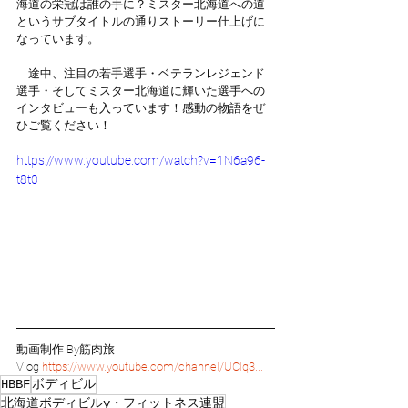
海道の栄冠は誰の手に？ミスター北海道への道
というサブタイトルの通りストーリー仕上げに
なっています。
　途中、注目の若手選手・ベテランレジェンド
選手・そしてミスター北海道に輝いた選手への
インタビューも入っています！感動の物語をぜ
ひご覧ください！
https://www.youtube.com/watch?v=1N6a96-
t8t0
動画制作 By筋肉旅
Vlog 
https://www.youtube.com/channel/UClq3...
HBBF
ボディビル
北海道ボディビルy・フィットネス連盟