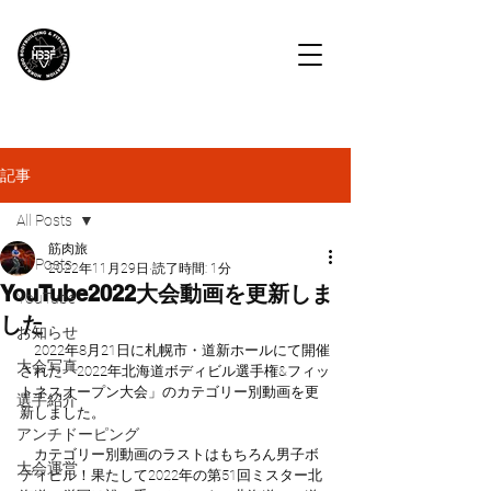
HBBF
北海道ボディビル・フィットネス連盟
記事
All Posts
筋肉旅
All Posts
2022年11月29日
読了時間: 1分
YouTube2022大会動画を更新しま
YouTube
した
お知らせ
　2022年8月21日に札幌市・道新ホールにて開催
大会写真
された「2022年北海道ボディビル選手権&フィッ
トネスオープン大会」のカテゴリー別動画を更
選手紹介
新しました。
アンチドーピング
　カテゴリー別動画のラストはもちろん男子ボ
大会運営
ディビル！果たして2022年の第51回ミスター北